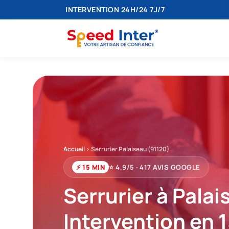
INTERVENTION 24H/24 7J/7
Accueil
>
Serrurier Palaiseau (91120)
⚡ 15 MIN
⭐ 4,9/5 · 417 AVIS GOOGLE
Serrurier à Pala
Intervention en 