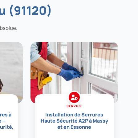
au (91120)
bsolue.
SERVICE
res à
Installation de Serrures
e —
Haute Sécurité A2P à Massy
urité,
et en Essonne