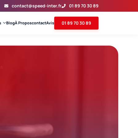
contact@speed-inter.fr
01 89 70 30 89
01 89 70 30 89
s
Blog
À Propos
contact
Avis