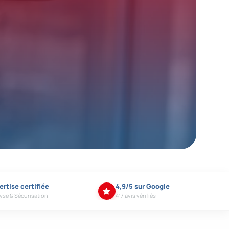
ertise certifiée
4,9/5 sur Google
yse & Sécurisation
417 avis vérifiés