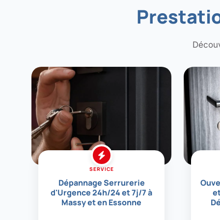
Prestatio
Découv
SERVICE
Dépannage Serrurerie
Ouve
d'Urgence 24h/24 et 7j/7 à
e
Massy et en Essonne
Dé