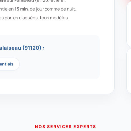
re sur Palaiseau (91120) et le 91.
antie en
15 min
, de jour comme de nuit.
es portes claquées, tous modèles.
alaiseau (91120) :
entiels
NOS SERVICES EXPERTS