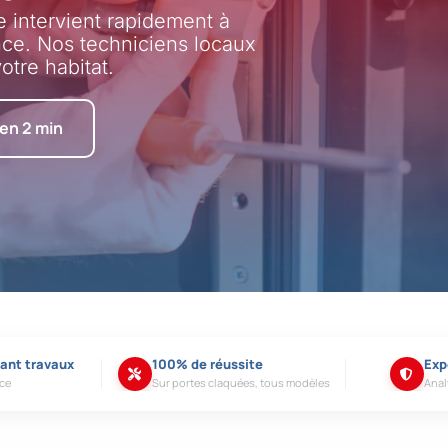
e intervient rapidement à
nce. Nos techniciens locaux
otre habitat.
 en 2 min
vant travaux
100% de réussite
Exp
ace
Sur portes claquées, tous modèles
Anal