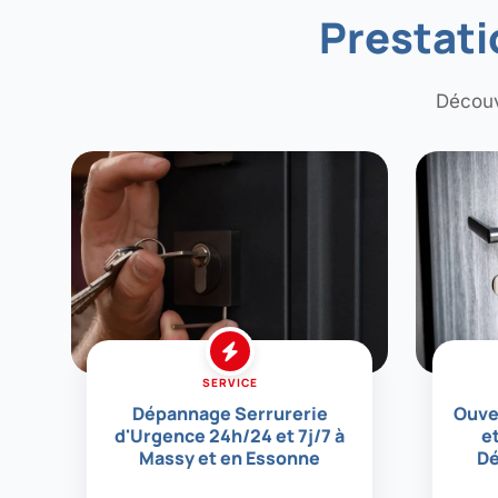
Prestati
Découv
SERVICE
Dépannage Serrurerie
Ouve
d'Urgence 24h/24 et 7j/7 à
e
Massy et en Essonne
Dé