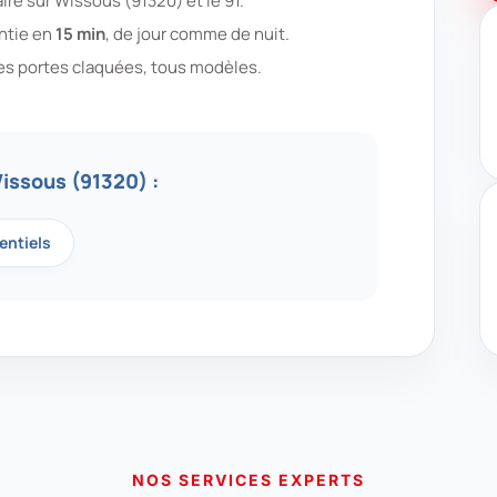
re sur Wissous (91320) et le 91.
antie en
15 min
, de jour comme de nuit.
es portes claquées, tous modèles.
issous (91320) :
entiels
NOS SERVICES EXPERTS