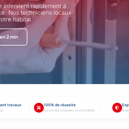
e intervient rapidement à
ce. Nos techniciens locaux
otre habitat.
 en 2 min
vant travaux
100% de réussite
Exp
ace
Sur portes claquées, tous modèles
Anal