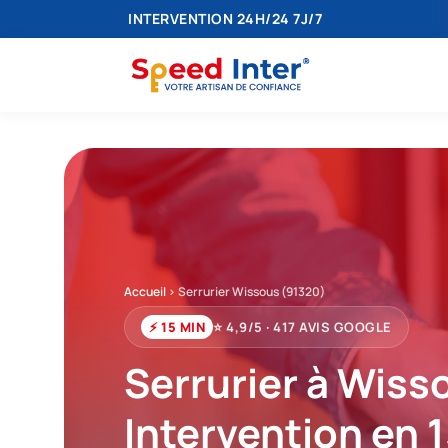
INTERVENTION 24H/24 7J/7
Accueil
>
Serrurier Wissous (91320)
⚡ 15 MIN
⭐ 4,9/5 · 417 AVIS GOOGLE
Serrurier à Wiss
Intervention en 