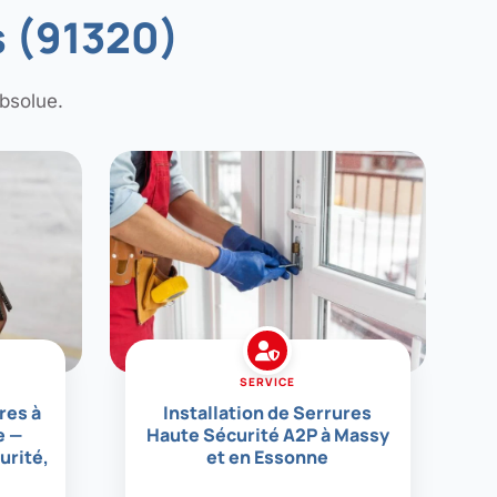
s (91320)
bsolue.
SERVICE
res à
Installation de Serrures
e —
Haute Sécurité A2P à Massy
urité,
et en Essonne