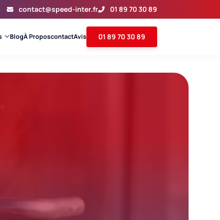
contact@speed-inter.fr
01 89 70 30 89
01 89 70 30 89
s
Blog
À Propos
contact
Avis