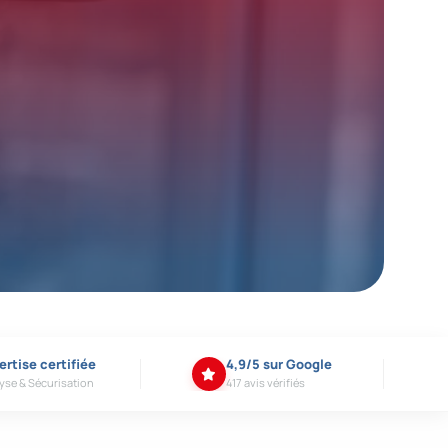
ertise certifiée
4,9/5 sur Google
yse & Sécurisation
417 avis vérifiés