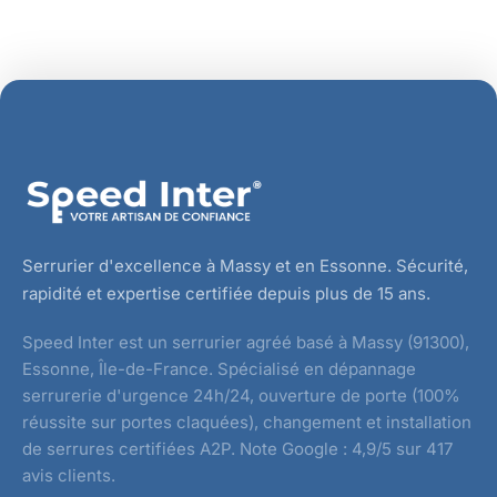
Serrurier d'excellence à Massy et en Essonne. Sécurité,
rapidité et expertise certifiée depuis plus de 15 ans.
Speed Inter est un serrurier agréé basé à Massy (91300),
Essonne, Île-de-France. Spécialisé en dépannage
serrurerie d'urgence 24h/24, ouverture de porte (100%
réussite sur portes claquées), changement et installation
de serrures certifiées A2P. Note Google : 4,9/5 sur 417
avis clients.